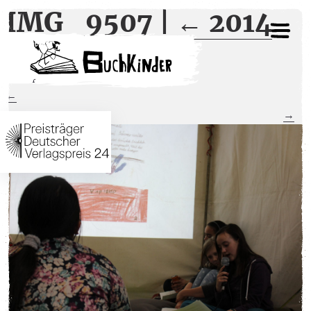
IMG_9507
|
←
2014
27. April 2016
←
→