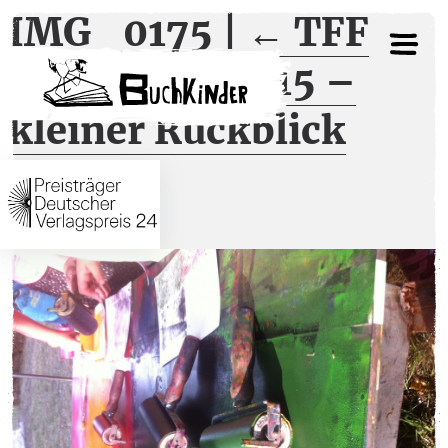
IMG_0175
|
←
TFF
Rudolstadt 2015 –
kleiner Rückblick
8. August 2015
←