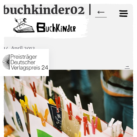
buchkinder02
|
←
buchkinder02
24. April 2013
←
→