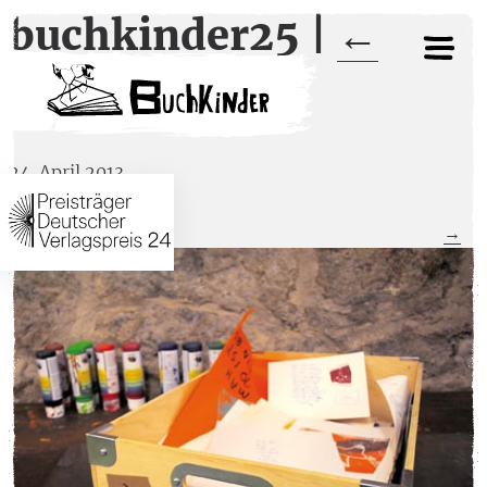
buchkinder25
|
←
buchkinder25
24. April 2013
←
→