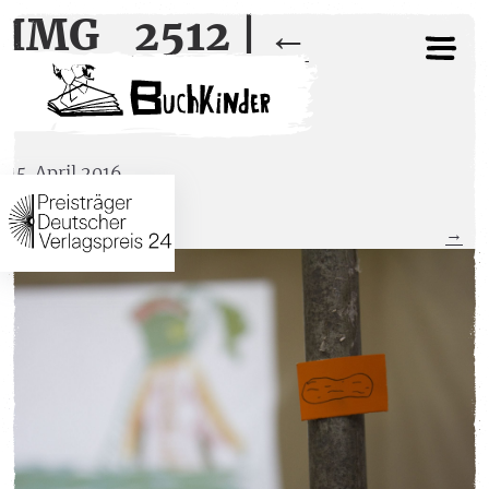
IMG_2512
|
←
IMG_2512
15. April 2016
←
→