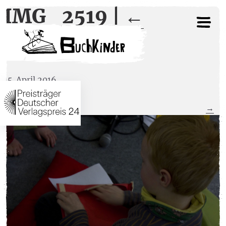
IMG_2519
|
←
IMG_2519
15. April 2016
←
→