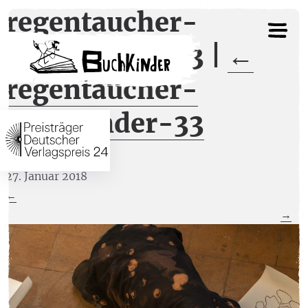
regentaucher-
buchkinder-33
|
←
regentaucher-
buchkinder-33
27. Januar 2018
←
→